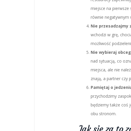
miejsce na pierwsze 
równie negatywnym w
Nie przesadzajmy 
wchodzi w grę, choc
możliwość podzieleni
Nie wybieraj obceg
nad sytuacją, co oz
miejsca, ale nie nale
znają, a partner czy
Pamiętaj o jedzeni
przychodzimy zaspokoi
będziemy także coś j
obu stronom.
Jak się za to 