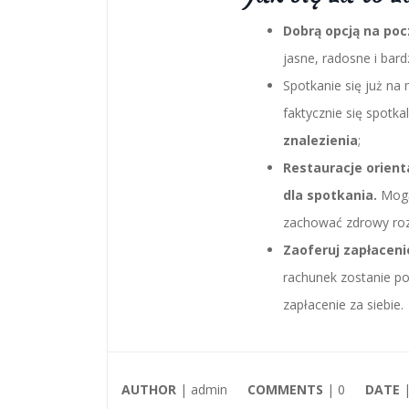
Dobrą opcją na poc
jasne, radosne i bar
Spotkanie się już na 
faktycznie się spotkal
znalezienia
;
Restauracje orien
dla spotkania.
Mogą 
zachować zdrowy rozs
Zaoferuj zapłaceni
rachunek zostanie pod
zapłacenie za siebie.
AUTHOR
| admin
COMMENTS
|
0
DATE
|