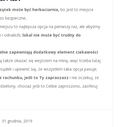
zątek może być herbaciarnia,
bo jest to miejsce
dzo bezpieczne;
miejscu to najlepsza opcja na pierwszy raz, ale abyśmy
i i odnaleźli,
lokal nie może być trudny do
talne zapewniają dodatkowy element ciekawości
także okazać się wejściem na minę, więc trzeba tutaj
ądek i upewnić się, że wszystkim taka opcja pasuje;
e rachunku, jeśli to Ty zapraszasz
i nie oczekuj, że
zielony, chociaż jeśli to Ciebie zaproszono, zaoferuj
 31 grudnia, 2019