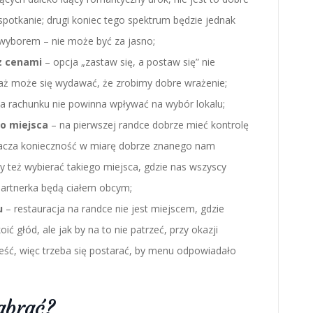
spotkanie; drugi koniec tego spektrum będzie jednak
yborem – nie może być za jasno;
z cenami
– opcja „zastaw się, a postaw się” nie
iaż może się wydawać, że zrobimy dobre wrażenie;
a rachunku nie powinna wpływać na wybór lokalu;
o miejsca
– na pierwszej randce dobrze mieć kontrolę
nacza konieczność w miarę dobrze znanego nam
ży też wybierać takiego miejsca, gdzie nas wszyscy
 partnerka będą ciałem obcym;
u
– restauracja na randce nie jest miejscem, gdzie
ć głód, ale jak by na to nie patrzeć, przy okazji
eść, więc trzeba się postarać, by menu odpowiadało
zabrać?