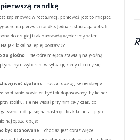
 pierwszą randkę
est zaplanować w restauracji, ponieważ jest to miejsce
ygodne na pierwszą randkę. Jedna restauracja potrafi
obna do drugiej i tak naprawdę wybieramy w ten
R
Na jaki lokal najlepiej postawić?
ło za głośno
– niektóre miejsca stawiają na głośną
optymalnym wyborem w sytuacji, kiedy chcemy się
achowywać dystans
– rodzaj obsługi kelnerskiej w
sze spotkanie powinien być tak dopasowany, by kelner
rzy stoliku, ale nie wisiał przy nim cały czas, co
gatywnie odbija się na nastroju; brak kelnera i jego
ie najlepsza opcja;
no być stonowane
– chociaż jest coraz więcej
jących daleko idący romantyczny urok, nie jest to dobre