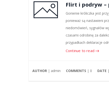
Flirt i podryw 
Gonienie króliczka jest prz
ponieważ są nastawieni pr
niedomówień, sygnałów wysy
czasami odrobinę za daleko.
przypadkach deklaracje od
Continue to read
AUTHOR
| admin
COMMENTS
|
0
DATE
|