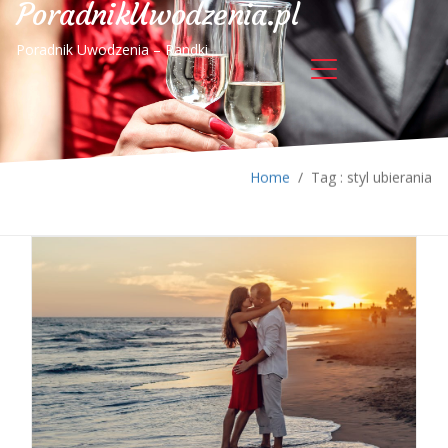
PoradnikUwodzenia.pl
Poradnik Uwodzenia – Randki
Home
/
Tag : styl ubierania