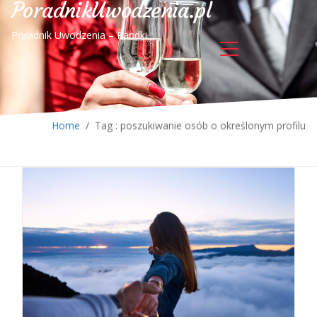
PoradnikUwodzenia.pl
Poradnik Uwodzenia – Randki
Home
/
Tag : poszukiwanie osób o określonym profilu