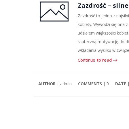
Zazdrość – siln
Zazdrość to jedno z najsiln
kobiety. Wywodzi się ona z
udziałem większości kobiet
skuteczną motywację do db
wkładania wysiłku w związ
Continue to read
AUTHOR
| admin
COMMENTS
|
0
DATE
|