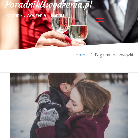
PoradnikUwodzenia.pl
Poradnik Uwodzenia – Randki
Home
/
Tag : udane związki